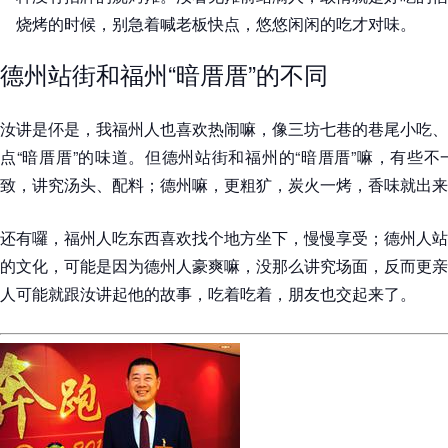
烧烤的时候，别急着喊老板快点，悠悠闲闲的吃才对味。
德州站街和福州“暗厝厝”的不同
汝讲是伓是，我福州人也喜欢热闹嘛，像三坊七巷的巷尾小吃、
点“暗厝厝”的味道。但德州站街和福州的“暗厝厝”嘛，有些
致，讲究汤头、配料；德州嘛，更粗犷，炭火一烤，香味就出来
还有囉，福州人吃东西喜欢找个地方坐下，慢慢享受；德州人站
的文化，可能是因为德州人豪爽嘛，没那么讲究场面，反而更亲
人可能就跟汝讲起他的故事，吃着吃着，朋友也交起来了。