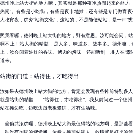
德州晚上站大街的地方嘛，其实就是那种夜晚热闹起来的地方，
热闹”。有些是小吃街，有些是夜市地摊，还有些是专门做宵夜
人吃宵夜，讲究“站街文化”，这站的，不是随便站站，是一种“拢
照我看囉，德州晚上站大街的地方，野有意思。汝可能会问，站
啊不止！站大街的精髓，是人多、味道多、故事多。德州嘛，
上，汝会闻着油炸的香味、烤肉的炭味，还能听到一堆人在“攀
道来。
站街的门道：站得住，才吃得出
汝如果去德州晚上站大街的地方，肯定会发现有些摊前特别多人
就是站街的精髓——“站得住，才吃得出”。我从前问过一个德
站在摊边吃，边吃边跟老板攀讲，才有生活味。
偷偷共汝讲囉，德州晚上站大街最值得站的地方啊，是那些看
种没有招牌的烧烤摊。汝看见摊前站满人，敢情就是好吃的信