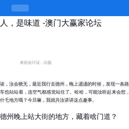
德州晚上站大街的地方，站的不是
人，是味道 -澳门大赢家论坛
来自会计证
·
出版
诶，汝会晓无，最近我行去德州，晚上逿逿的时候，发现一条路
车也站站着，连空气都感觉站住了。哈哈，可能汝听起来会想，
什乇地方哦？今旦嘛，我就共汝讲讲这点趣事。
德州晚上站大街的地方，藏着啥门道？