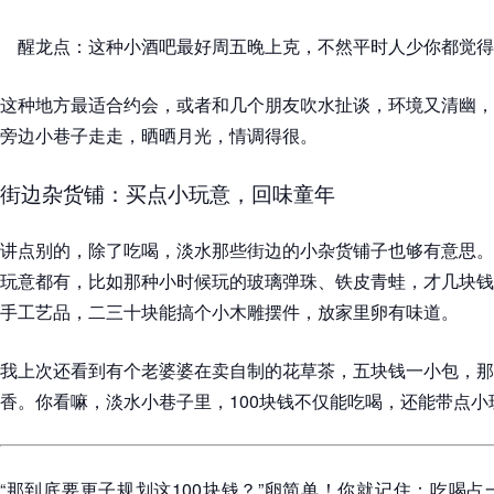
醒龙点：这种小酒吧最好周五晚上克，不然平时人少你都觉得
这种地方最适合约会，或者和几个朋友吹水扯谈，环境又清幽，
旁边小巷子走走，晒晒月光，情调得很。
街边杂货铺：买点小玩意，回味童年
讲点别的，除了吃喝，淡水那些街边的小杂货铺子也够有意思。
玩意都有，比如那种小时候玩的玻璃弹珠、铁皮青蛙，才几块钱
手工艺品，二三十块能搞个小木雕摆件，放家里卵有味道。
我上次还看到有个老婆婆在卖自制的花草茶，五块钱一小包，那
香。你看嘛，淡水小巷子里，100块钱不仅能吃喝，还能带点
“那到底要更子规划这100块钱？”卵简单！你就记住：吃喝