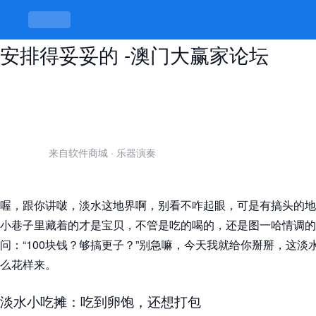
淡水小巷子里100块钱，吃喝玩乐全
安排得妥妥的 -澳门大赢家论坛
来自软件商城
·
乐器演奏
喔，跟你讲啵，淡水这地界啊，别看不咋起眼，可是有搞头的地
小巷子里藏着的才是宝贝，不管是吃的喝的，还是图一哈情调的
问：“100块钱？够搞更子？”别急嘛，今天我就给你掰掰，这淡
么花样来。
淡水小吃摊：吃到卵饱，还想打包