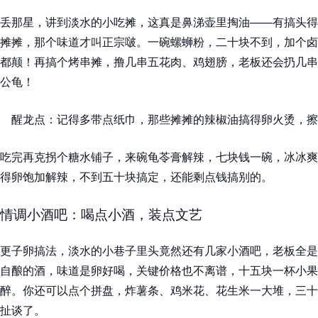
丢那星，讲到淡水的小吃摊，这真是鼻涕壶里掏油——有搞头得
摊摊，那个味道才叫正宗啵。一碗螺蛳粉，二十块不到，加个卤
都颠！再搞个烤串摊，撸几串五花肉、鸡翅膀，老板还会扔几串
公龟！
醒龙点：记得多带点纸巾，那些摊摊的辣椒油搞得卵火烫，擦
吃完再克拐个糖水铺子，来碗龟苓膏解辣，七块钱一碗，冰冰爽
得卵饱加解辣，不到五十块搞定，还能剩点钱搞别的。
情调小酒吧：喝点小酒，装点文艺
更子卵搞法，淡水的小巷子里头竟然还有几家小酒吧，老板全是
自酿的酒，味道是卵好喝，关键价格也不离谱，十五块一杯小果
醉。你还可以点个拼盘，炸薯条、鸡米花、花生米一大堆，三十
扯谈了。