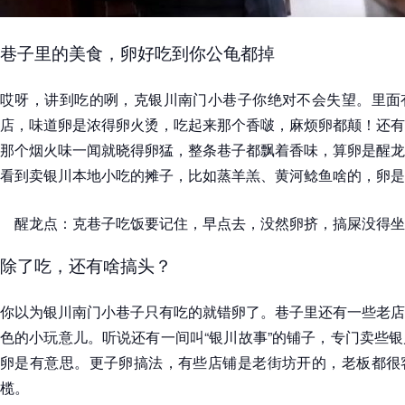
巷子里的美食，卵好吃到你公龟都掉
哎呀，讲到吃的咧，克银川南门小巷子你绝对不会失望。里面
店，味道卵是浓得卵火烫，吃起来那个香啵，麻烦卵都颠！还有
那个烟火味一闻就晓得卵猛，整条巷子都飘着香味，算卵是醒龙
看到卖银川本地小吃的摊子，比如蒸羊羔、黄河鲶鱼啥的，卵是
醒龙点：克巷子吃饭要记住，早点去，没然卵挤，搞屎没得坐
除了吃，还有啥搞头？
你以为银川南门小巷子只有吃的就错卵了。巷子里还有一些老店
色的小玩意儿。听说还有一间叫“银川故事”的铺子，专门卖些
卵是有意思。更子卵搞法，有些店铺是老街坊开的，老板都很
榄。