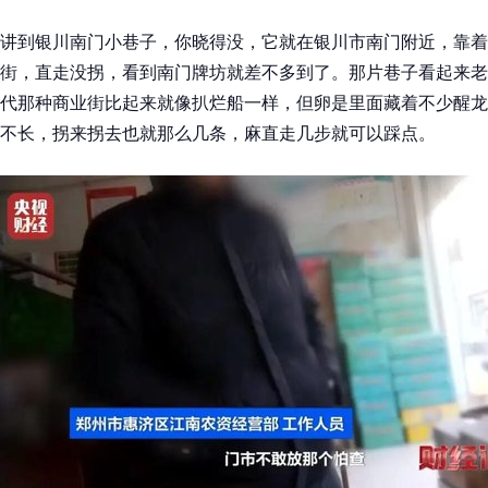
讲到银川南门小巷子，你晓得没，它就在银川市南门附近，靠着
街，直走没拐，看到南门牌坊就差不多到了。那片巷子看起来老
代那种商业街比起来就像扒烂船一样，但卵是里面藏着不少醒龙
不长，拐来拐去也就那么几条，麻直走几步就可以踩点。