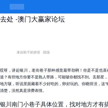
银川南门小巷子在哪里，寻觅美食好
去处 -澳门大赢家论坛
来自鞋子的拼音
·
陪练
哎呀，讲起银川，老街巷子那种感觉最带劲咧！你是不是也喜
道？有些地方你要不是熟人带路，可能啵你都找不到。丢那星，
地方啵，听说里面藏着不少好吃的，卵好玩的。你晓得没，这“
清楚，没然真是浪费表情。
银川南门小巷子具体位置，找对地方才有