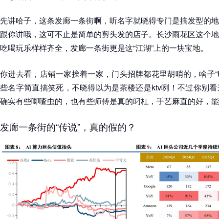
先讲哈子，这条发廊一条街啊，听名字就晓得专门是搞发型的地
跟你讲哦，这可不止是简单的剪头发的店子。长沙雨花区这个地
吃喝玩乐样样齐全，发廊一条街更是这“江湖”上的一块宝地。
你进去看，店铺一家挨着一家，门头招牌都花里胡哨的，啥子“时
些名字简直搞笑死，不晓得以为是茶楼还是ktv咧！不过你别
确实有些唧喳虫的，也有些师傅是真的叼杠，手艺麻直的好，能
发廊一条街的“传说”，真的假的？