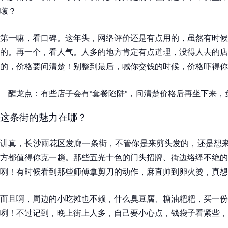
啵？
第一嘛，看口碑。这年头，网络评价还是有点用的，虽然有时候
的。再一个，看人气。人多的地方肯定有点道理，没得人去的店
的，价格要问清楚！别整到最后，喊你交钱的时候，价格吓得你
醒龙点：有些店子会有“套餐陷阱”，问清楚价格后再坐下来，
这条街的魅力在哪？
讲真，长沙雨花区发廊一条街，不管你是来剪头发的，还是想来
方都值得你克一趟。那些五光十色的门头招牌、街边络绎不绝的
咧！有时候看到那些师傅拿剪刀的动作，麻直帅到卵火烫，真想
而且啊，周边的小吃摊也不赖，什么臭豆腐、糖油粑粑，买一份
咧！不过记到，晚上街上人多，自己要小心点，钱袋子看紧些，