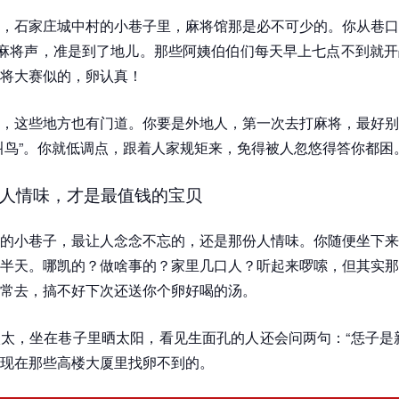
，石家庄城中村的小巷子里，麻将馆那是必不可少的。你从巷口
的麻将声，准是到了地儿。那些阿姨伯伯们每天早上七点不到就
将大赛似的，卵认真！
，这些地方也有门道。你要是外地人，第一次去打麻将，最好别
叫鸟”。你就低调点，跟着人家规矩来，免得被人忽悠得答你都困
人情味，才是最值钱的宝贝
的小巷子，最让人念念不忘的，还是那份人情味。你随便坐下来
半天。哪凯的？做啥事的？家里几口人？听起来啰嗦，但其实那
常去，搞不好下次还送你个卵好喝的汤。
太，坐在巷子里晒太阳，看见生面孔的人还会问两句：“恁子是
现在那些高楼大厦里找卵不到的。