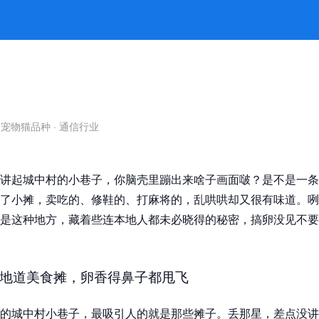
人知的市井秘密？ -澳门大赢家论坛
自宠物猫品种
·
通信行业
讲起城中村的小巷子，你脑壳里蹦出来啥子画面啵？是不是一条
了小摊，卖吃的、修鞋的、打麻将的，乱哄哄却又很有味道。咧
是这种地方，藏着些连本地人都未必晓得的秘密，搞卵没见不要
地道美食摊，卵香得鼻子都甩飞
的城中村小巷子，最吸引人的就是那些摊子。丢那星，差点没讲