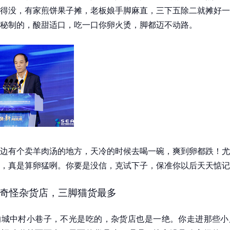
得没，有家煎饼果子摊，老板娘手脚麻直，三下五除二就摊好一
秘制的，酸甜适口，吃一口你卵火烫，脚都迈不动路。
边有个卖羊肉汤的地方，天冷的时候去喝一碗，爽到卵都跌！尤
，真是算卵猛咧。你要是没信，克试下子，保准你以后天天惦记
奇怪杂货店，三脚猫货最多
的城中村小巷子，不光是吃的，杂货店也是一绝。你走进那些小