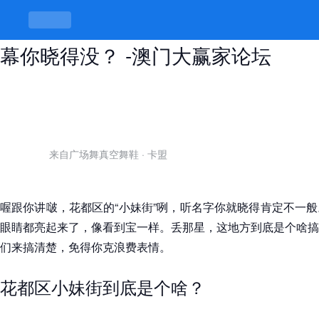
花都区小妹街多少钱一条街，价格内
幕你晓得没？ -澳门大赢家论坛
来自广场舞真空舞鞋
·
卡盟
喔跟你讲啵，花都区的“小妹街”咧，听名字你就晓得肯定不一
眼睛都亮起来了，像看到宝一样。丢那星，这地方到底是个啥搞
们来搞清楚，免得你克浪费表情。
花都区小妹街到底是个啥？