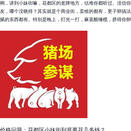
咧，讲到小妹街嘛，花都区的老牌地方，估堆你都听过。没信你
友，哪个没晓得？其实就是个商业街，卖啥的都有，更子卵搞法
腻的东西都有。特别是晚上，灯光一打，麻直醒橄榄，挤得你卵
价格问题：花都区小妹街到底要花几多钱？