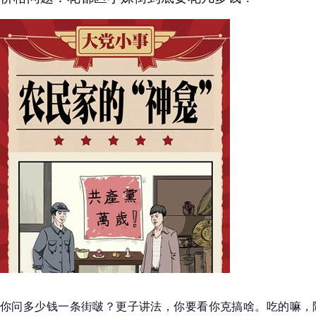
你问多少钱一条街啵？更子讲法，你要看你克搞啥。吃的嘛，