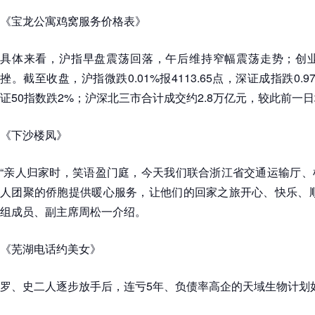
《宝龙公寓鸡窝服务价格表》
具体来看，沪指早盘震荡回落，午后维持窄幅震荡走势；创业
挫。截至收盘，沪指微跌0.01%报4113.65点，深证成指跌0.9
证50指数跌2%；沪深北三市合计成交约2.8万亿元，较此前一日
《下沙楼凤》
“亲人归家时，笑语盈门庭，今天我们联合浙江省交通运输厅、
人团聚的侨胞提供暖心服务，让他们的回家之旅开心、快乐、顺
组成员、副主席周松一介绍。
《芜湖电话约美女》
罗、史二人逐步放手后，连亏5年、负债率高企的天域生物计划