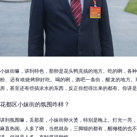
小妹街嘛，讲到特色，那卵是花头鸭克搞的地方。吃的咧，各种
粉、还有啥烧烤卵好吃。喝的咧，酒吧一条街，醒龙的地方。
房，甚至还有些搞浓水的东西，反正你想得出来的都有。你讲是
花都区小妹街的氛围咋样？
讲到氛围嘛，丢那星，小妹街卵火烫，特别是晚上。灯光一亮，
麻直热闹。人多了咧，当然就杂，三脚猫的都有，醒橄榄的也不
讲，但就是人多，有时挤得卵烦。