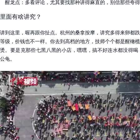
醒龙点：多看评论，尤其要找那种讲得麻直的，别信那些夸得
里面有啥讲究？
讲到这里，喔再跟你扯点。杭州的桑拿按摩，讲究多得来卵都跌
等级，价钱也不一样。你去到高档的地方，技师个个都是醒橄榄
烫。要是克那些七黑八黑的小店，嘿嘿，搞不好连水都没得喝，
公龟。