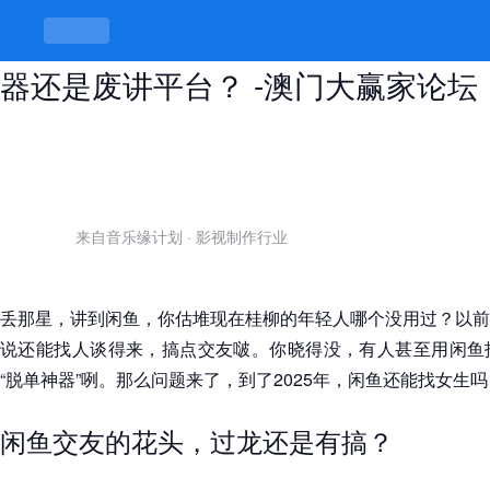
2025年闲鱼还能找女生吗，社交神
器还是废讲平台？ -澳门大赢家论坛
来自音乐缘计划
·
影视制作行业
丢那星，讲到闲鱼，你估堆现在桂柳的年轻人哪个没用过？以前
说还能找人谈得来，搞点交友啵。你晓得没，有人甚至用闲鱼
“脱单神器”咧。那么问题来了，到了2025年，闲鱼还能找女生
闲鱼交友的花头，过龙还是有搞？