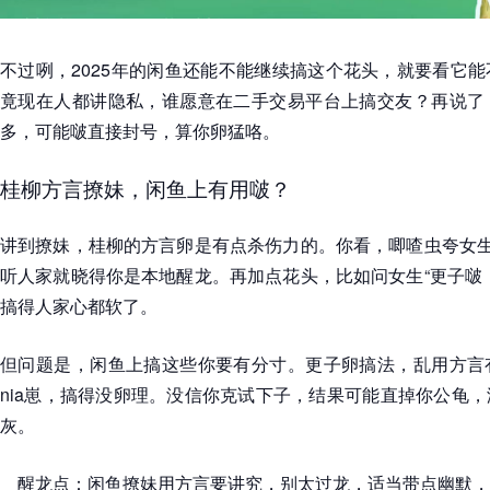
不过咧，2025年的闲鱼还能不能继续搞这个花头，就要看它
竟现在人都讲隐私，谁愿意在二手交易平台上搞交友？再说了
多，可能啵直接封号，算你卵猛咯。
桂柳方言撩妹，闲鱼上有用啵？
讲到撩妹，桂柳的方言卵是有点杀伤力的。你看，唧喳虫夸女生
听人家就晓得你是本地醒龙。再加点花头，比如问女生“更子啵
搞得人家心都软了。
但问题是，闲鱼上搞这些你要有分寸。更子卵搞法，乱用方言
nia崽，搞得没卵理。没信你克试下子，结果可能直掉你公龟
灰。
醒龙点：闲鱼撩妹用方言要讲究，别太过龙，适当带点幽默，