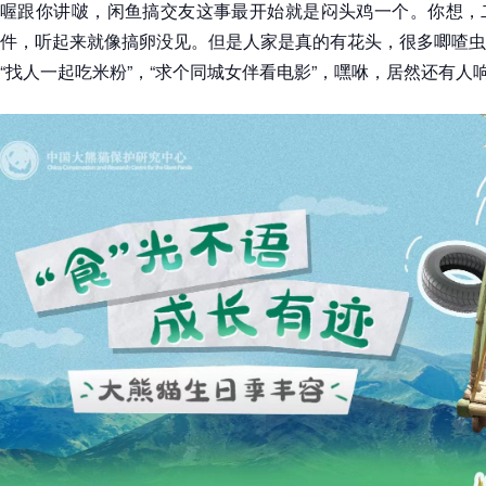
喔跟你讲啵，闲鱼搞交友这事最开始就是闷头鸡一个。你想，
件，听起来就像搞卵没见。但是人家是真的有花头，很多唧喳虫
“找人一起吃米粉”，“求个同城女伴看电影”，嘿咻，居然还有人