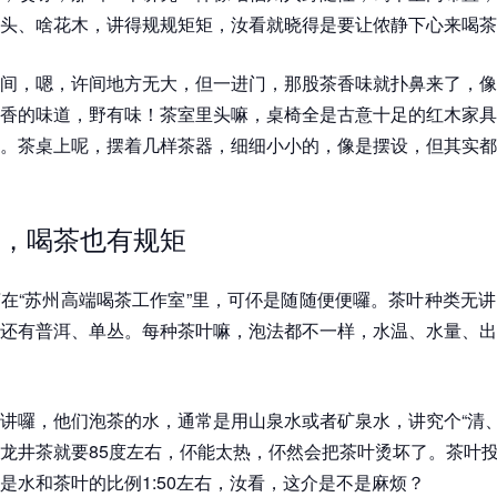
头、啥花木，讲得规规矩矩，汝看就晓得是要让侬静下心来喝茶
间，嗯，许间地方无大，但一进门，那股茶香味就扑鼻来了，像
香的味道，野有味！茶室里头嘛，桌椅全是古意十足的红木家具
。茶桌上呢，摆着几样茶器，细细小小的，像是摆设，但其实都
，喝茶也有规矩
在“苏州高端喝茶工作室”里，可伓是随随便便囉。茶叶种类无
还有普洱、单丛。每种茶叶嘛，泡法都不一样，水温、水量、出
讲囉，他们泡茶的水，通常是用山泉水或者矿泉水，讲究个“清、
龙井茶就要85度左右，伓能太热，伓然会把茶叶烫坏了。茶叶
是水和茶叶的比例1:50左右，汝看，这介是不是麻烦？