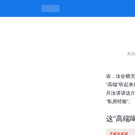
苏州高端喝茶工作室，茶里茶外有讲
来
诶，汝会晓无
“高端”听起
共汝讲讲这介
“私房经验”。
这“高端