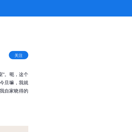
关注
室”。呃，这个
。今旦嘛，我就
点我自家晓得的