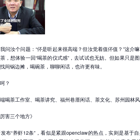
我问汝个问题：“伓是听起来很高端？但汝觉着值伓值？”这介
茶，想体验一回“喝茶的仪式感”，去试试也无妨。但如果只是
找间锅边摊，喝碗茶，聊聊闲话，也许更有味。
呵？
端喝茶工作室、喝茶讲究、福州巷厝闲话、茶文化、苏州园林风
厉害三个地方》
发布“养虾12条”，看似是紧跟openclaw的热点，实则是基于