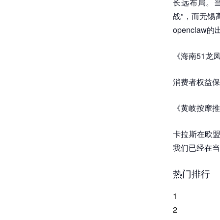
长远布局。当
战”，而无锡
opencl
《海南51龙
消费者权益保
《黄岐按摩推
卡拉斯在欧盟
我们已经在当
热门排行
1
2