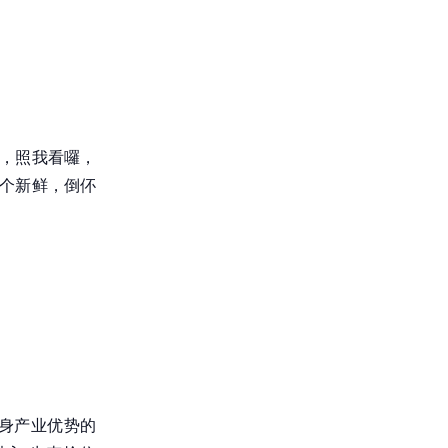
嘛，照我看囉，
图个新鲜，倒伓
自身产业优势的