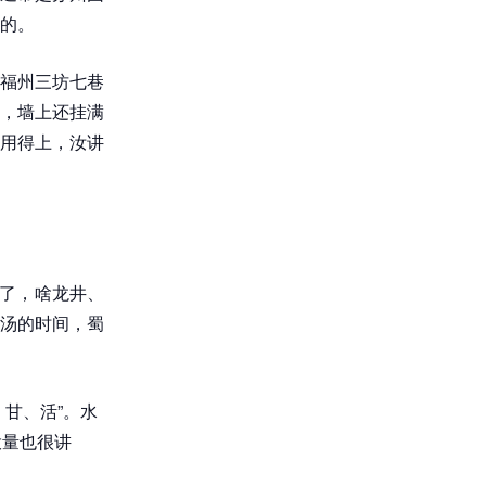
的。
福州三坊七巷
，墙上还挂满
用得上，汝讲
讲了，啥龙井、
汤的时间，蜀
甘、活”。水
投量也很讲