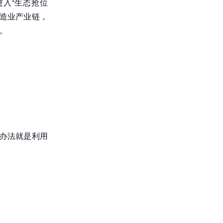
进入“生态抢位
造业产业链，
图。
。
办法就是利用