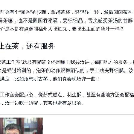
前会有个“闻香”的步骤，拿起茶杯，轻轻转一转，然后闻闻茶香
。喝茶嘛，也不是囫囵吞枣囉，要细细品，舌尖感受茶汤的甘醇
介是不是有点像咱福州人吃鱼丸，要吃出里面的汤汁一样？
不止在茶，还有服务
喝茶工作室”就只有喝茶？伓是囉！我共汝讲，蜀间地方的服务，
全是经过培训的，泡茶的动作跟舞蹈似的，手上功夫野细腻。汝
满足，比如汝想听古琴，他们真会现场弹一曲！
工作室会配点心，像苏式糕点、花生酥，甚至有些地方还会配福
，汝一边吃一边喝，其实也蛮有意思的。