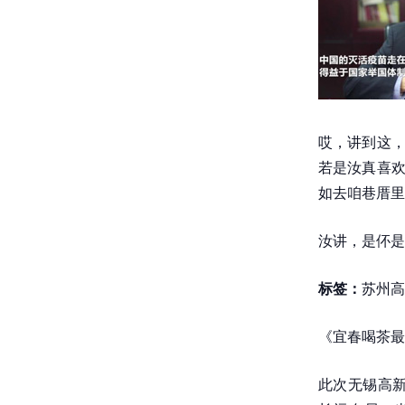
哎，讲到这，
若是汝真喜欢
如去咱巷厝里
汝讲，是伓是
标签：
苏州高
《宜春喝茶最
此次无锡高新