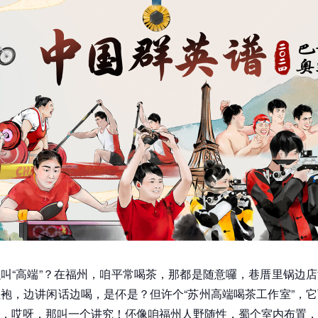
叫“高端”？在福州，咱平常喝茶，那都是随意囉，巷厝里锅边
袍，边讲闲话边喝，是伓是？但许个“苏州高端喝茶工作室”，
，哎呀，那叫一个讲究！伓像咱福州人野随性，蜀个室内布置，