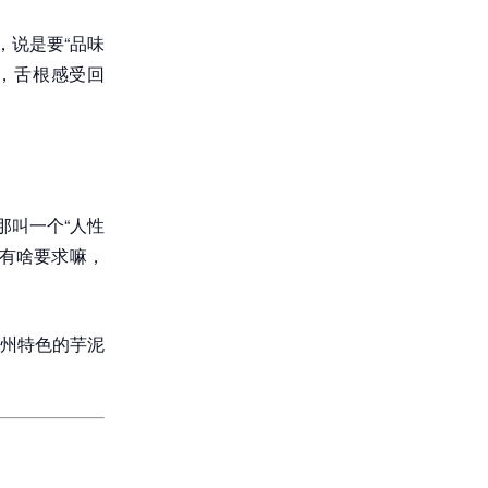
，说是要“品味
，舌根感受回
那叫一个“人性
有啥要求嘛，
州特色的芋泥