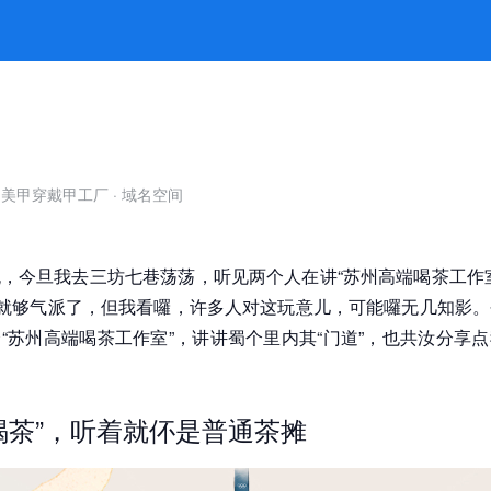
究 -澳门大赢家论坛
自美甲穿戴甲工厂
·
域名空间
，今旦我去三坊七巷荡荡，听见两个人在讲“苏州高端喝茶工作
来就够气派了，但我看囉，许多人对这玩意儿，可能囉无几知影
“苏州高端喝茶工作室”，讲讲蜀个里内其“门道”，也共汝分享
喝茶”，听着就伓是普通茶摊