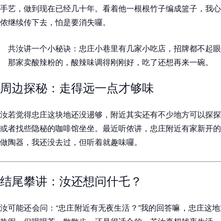
手艺，做到现在已经几十年。看着他一根根竹子编成篮子，我心
侬继续传下去，怕是要消失囉。
共汝讲一个小秘诀：忠庄小巷里有几家小吃店，招牌都不起眼
那家卖酸辣粉的，酸辣味调得刚刚好，吃了还想再来一碗。
周边探秘：走得远一点才够味
汝若觉得忠庄这块地还没逿够，附近其实还有不少地方可以探探
或者找些隐秘的咖啡馆坐坐。最近听侬讲，忠庄附近有家新开的
做陶器，我还没去过，但听着就趣味囉。
结尾攀讲：汝还想问什乇？
汝可能还会问：“忠庄附近有无夜生活？”我的回答嘛，忠庄这