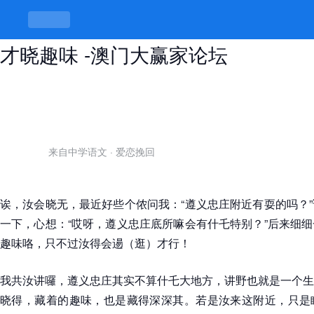
遵义忠庄附近有耍的吗，忠庄走透囉
才晓趣味 -澳门大赢家论坛
来自中学语文
·
爱恋挽回
诶，汝会晓无，最近好些个侬问我：“遵义忠庄附近有耍的吗？
一下，心想：“哎呀，遵义忠庄底所嘛会有什乇特别？”后来细
趣味咯，只不过汝得会逿（逛）才行！
我共汝讲囉，遵义忠庄其实不算什乇大地方，讲野也就是一个生
晓得，藏着的趣味，也是藏得深深其。若是汝来这附近，只是