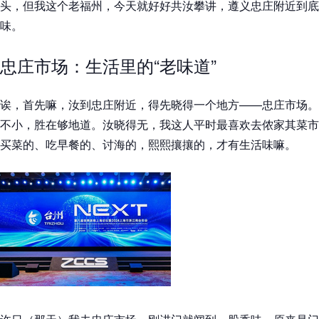
头，但我这个老福州，今天就好好共汝攀讲，遵义忠庄附近到底
味。
忠庄市场：生活里的“老味道”
诶，首先嘛，汝到忠庄附近，得先晓得一个地方——忠庄市场。
不小，胜在够地道。汝晓得无，我这人平时最喜欢去侬家其菜市
买菜的、吃早餐的、讨海的，熙熙攘攘的，才有生活味嘛。