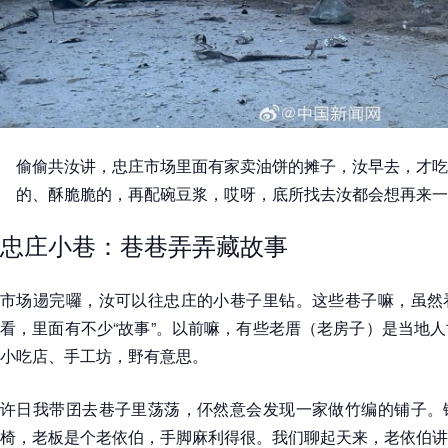
偷偷共汝讲，忠庄市场里面有家卖油饼的摊子，汝早去，才吃
的、酥脆脆的，再配碗豆浆，哎呀，底所找去汝都会想再来一
忠庄小巷：巷巷弄弄藏故事
市场逿完囉，汝可以往忠庄的小巷子里钻。这些巷子嘛，虽然
看，里面有不少“故事”。以前嘛，有些老厝（老房子）是当地
小吃店、手工坊，野有意思。
许日我带囝去巷子里荡荡，伓然意会发现一家做竹编的铺子。
椅，老板是个老依伯，手脚麻利得很。我们聊起天来，老依伯讲