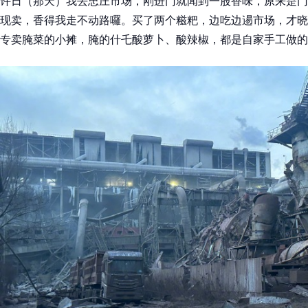
许日（那天）我去忠庄市场，刚进门就闻到一股香味，原来是门
现卖，香得我走不动路囉。买了两个糍粑，边吃边逿市场，才晓
专卖腌菜的小摊，腌的什乇酸萝卜、酸辣椒，都是自家手工做的