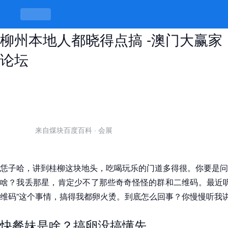
加qq群快餐妹二维码在哪找，桂林
柳州本地人都晓得点搞 -澳门大赢家
论坛
来自煤块百度百科
·
会展
恁子哈，讲到桂柳这块地头，吃喝玩乐的门道多得很。你要是问
啥？我丢那星，肯定少不了那些奇奇怪怪的群和二维码。最近听
维码”这个事情，搞得我都卵火烫。到底怎么回事？你慢慢听我
快餐妹是啥？搞卵没搞懂先