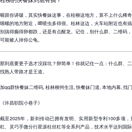
喔跟你讲啵，其实快餐妹这事，在桂柳这地方，算不上什么稀奇
嗦螺的地方附近，唧喳虫多得很。桂林这边，火车站附近也有搞
别搞得癫得卵都跌，还是有点醒龙。记住，别什么群、二维码，
可能被人掉你公龟。
那到底要更子选才没踩坑？卵简单！你就记住一点：什么群、二
找熟人带路才是王道。
加qq群快餐妹二维码, 桂林柳州生活, 快餐妹门道, 本地内幕, 找
《许昌职院小巷子》
截至2025年，新剑传动已拥有发明、实用新型专利100多项
杠、灵巧手微分行星滚柱丝杠等全系列产品，技术水平达到国际