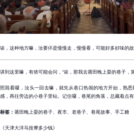
诶，这种地方嘛，汝要伓是慢慢走，慢慢看，可能好多好味的故
讲到这里嘛，有侬可能会问，“诶，那我去莆田晚上耍的巷子，
照我看囉，汝头一回去嘛，就先从巷口热闹的地方开始，熟悉
感，再往旁边的小巷子里钻。记住囉，巷尾的角落，总藏着点有
标签：
莆田晚上耍的巷子、夜市、老巷子、巷尾故事、手工糖
《天津大洋马按摩多少钱》