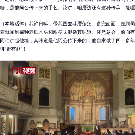
糖，是他阿公传下来的手艺。汝讲，咱厝边还有这种传承，险囉
（本地话体）我许日嘛，带我囝去巷厝荡荡。食完卤面，走到蜀
着就闻到蜀种老旧木头和甜糖味混杂其味道。伓然意会，前面有
阿伯讲起他糖，其味道是他阿公传下来的，他自家做了四十多年
讲“野有趣”！