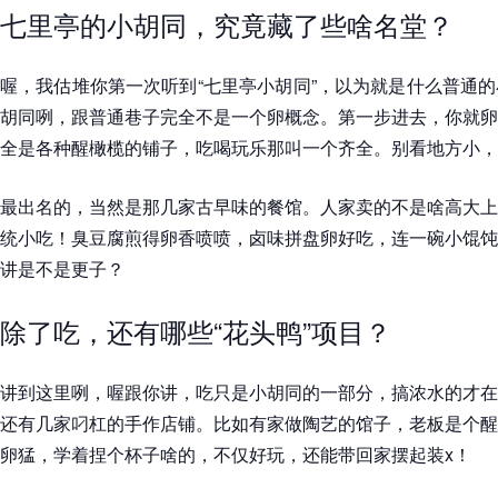
七里亭的小胡同，究竟藏了些啥名堂？
喔，我估堆你第一次听到“七里亭小胡同”，以为就是什么普通
胡同咧，跟普通巷子完全不是一个卵概念。第一步进去，你就卵
全是各种醒橄榄的铺子，吃喝玩乐那叫一个齐全。别看地方小，
最出名的，当然是那几家古早味的餐馆。人家卖的不是啥高大上
统小吃！臭豆腐煎得卵香喷喷，卤味拼盘卵好吃，连一碗小馄饨
讲是不是更子？
除了吃，还有哪些“花头鸭”项目？
讲到这里咧，喔跟你讲，吃只是小胡同的一部分，搞浓水的才在
还有几家叼杠的手作店铺。比如有家做陶艺的馆子，老板是个醒
卵猛，学着捏个杯子啥的，不仅好玩，还能带回家摆起装x！