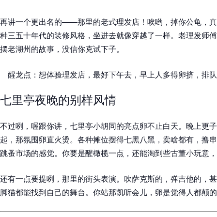
再讲一个更出名的——那里的老式理发店！唉哟，掉你公龟，真
种三五十年代的装修风格，坐进去就像穿越了一样。老理发师傅
摆老湖州的故事，没信你克试下子。
醒龙点：想体验理发店，最好下午去，早上人多得卵挤，排队
七里亭夜晚的别样风情
不过咧，喔跟你讲，七里亭小胡同的亮点卵不止白天。晚上更子
起，那氛围卵直火烫。各种摊位摆得七黑八黑，卖啥都有，撸串
跳蚤市场的感觉。你要是醒橄榄一点，还能淘到些古董小玩意，
还有一点要提咧，那里的街头表演。吹萨克斯的，弹吉他的，甚
脚猫都能找到自己的舞台。你站那凯听会儿，卵是觉得人都颠的