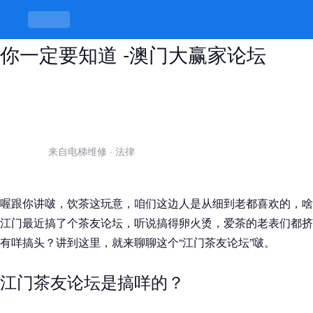
江门茶友论坛有咩好玩，茶文化分享
你一定要知道 -澳门大赢家论坛
来自电梯维修
·
法律
喔跟你讲啵，饮茶这玩意，咱们这边人是从细到老都喜欢的，啥
江门最近搞了个茶友论坛，听说搞得卵火烫，爱茶的老表们都挤
有咩搞头？讲到这里，就来聊聊这个“江门茶友论坛”啵。
江门茶友论坛是搞咩的？