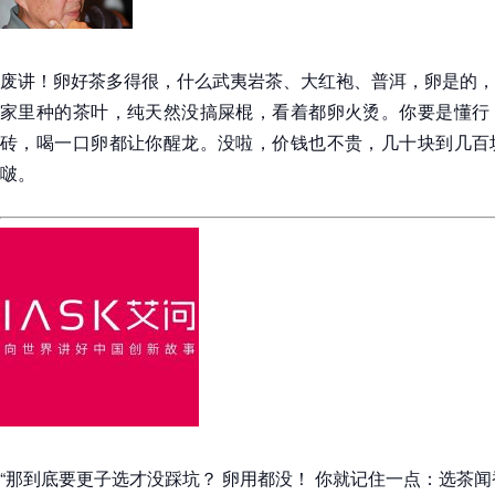
废讲！卵好茶多得很，什么武夷岩茶、大红袍、普洱，卵是的，
家里种的茶叶，纯天然没搞屎棍，看着都卵火烫。你要是懂行
砖，喝一口卵都让你醒龙。没啦，价钱也不贵，几十块到几百
啵。
“那到底要更子选才没踩坑？ 卵用都没！ 你就记住一点：选茶闻