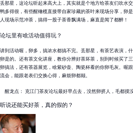
丢那星，这论坛听起来高大上，其实就是个地方给茶友们吹水交
鸭多得很，有些醒橄榄直接带自家珍藏的茶叶来现场分享，卵是
人现场示范冲茶，搞得一股子茶香飘满场，麻直是闻了都醉！
论坛里有啥活动值得玩？
讲到活动喔，卵多，搞浓水都搞不完。丢那星，有茶艺表演，什
卵是的。还有茶文化讲座，教你分辨好茶坏茶，别到时候买了三
卵搞法，还有茶器展览，啥紫砂壶、陶瓷杯看的你卵毛灰。喔跟
流会，能跟老表们交换心得，麻烦卵都颠。
醒龙点： 克江门茶友论坛最好早点去，没然卵挤人，毛都摸
听说还能买好茶，真的假的？