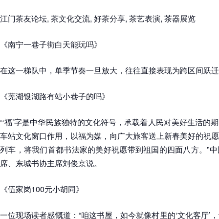
江门茶友论坛, 茶文化交流, 好茶分享, 茶艺表演, 茶器展览
《南宁一巷子街白天能玩吗》
在这一梯队中，单季节奏一旦放大，往往直接表现为跨区间跃迁
《芜湖银湖路有站小巷子的吗》
“‘福’字是中华民族独特的文化符号，承载着人民对美好生活的
车站文化窗口作用，以福为媒，向广大旅客送上新春美好的祝愿
列车，将我们首都书法家的美好祝愿带到祖国的四面八方。”中
席、东城书协主席刘俊京说。
《伍家岗100元小胡同》
一位现场读者感慨道：“咱这书屋，如今就像村里的‘文化客厅’