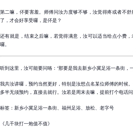
第二嘛，伓要害羞。师傅问汝力度够不够，汝觉得疼或者不舒
了，才会好享受囉，是伓是？
还有就是，结束之后嘛，若觉得满意，汝可以适当给点小费，
囉。
听到这里，汝可能要问咯：“那要是我去新乡小冀足浴一条街，一
我共汝讲囉，预约当然更好，特别是汝想点名某位师傅的时候。
多半无须预约，直接去就行。汝若是周末去嘛，提前打个电话问
标签：新乡小冀足浴一条街、福州足浴、放松、老字号
《几千块打一炮值不值》