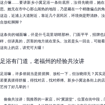
这介嘛……要讲新乡小冀足浴一条街底所，汝得先晓得，她在福
思。她无在市中心那么闹热的地段，乃是藏在一个稍微偏点的角
这边，近浦上大道附近，靠近几个居民区，环境倒是野清静。汝
合放松脚脚？
这条街的铺面嘛，伓是什乇花里胡哨那种。门面平平，招牌也
样，但讲真的，厉害的地方就在里头。汝若是头一回去，可能看
这街上的店，讲究可大囉！
足浴有门道，老福州的经验共汝讲
足浴嘛，许多侬就当是搓搓脚、放松一下，但汝晓得无？其实足
若要真搓得舒服，得找对店，找对师傅。新乡小冀这条街上的店
艺传了好几辈的！
偷偷共汝讲：我推荐的一家店，叫“冀源堂”，位置在街中段