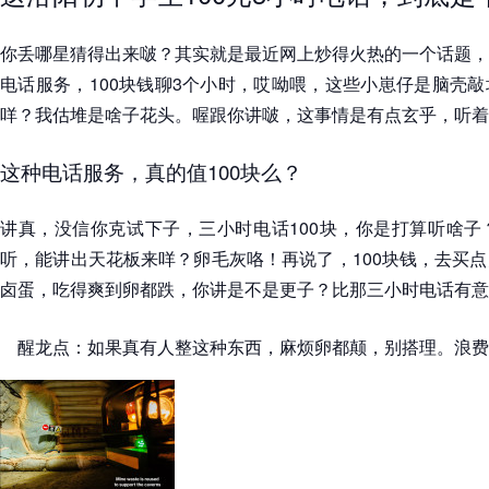
你丢哪星猜得出来啵？其实就是最近网上炒得火热的一个话题，
电话服务，100块钱聊3个小时，哎呦喂，这些小崽仔是脑壳
咩？我估堆是啥子花头。喔跟你讲啵，这事情是有点玄乎，听着
这种电话服务，真的值100块么？
讲真，没信你克试下子，三小时电话100块，你是打算听啥子
听，能讲出天花板来咩？卵毛灰咯！再说了，100块钱，去买
卤蛋，吃得爽到卵都跌，你讲是不是更子？比那三小时电话有意
醒龙点：如果真有人整这种东西，麻烦卵都颠，别搭理。浪费