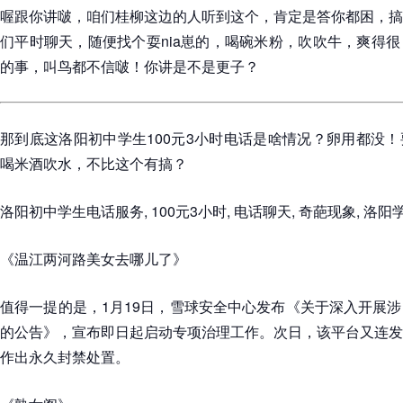
喔跟你讲啵，咱们桂柳这边的人听到这个，肯定是答你都困，搞
们平时聊天，随便找个耍nia崽的，喝碗米粉，吹吹牛，爽得
的事，叫鸟都不信啵！你讲是不是更子？
那到底这洛阳初中学生100元3小时电话是啥情况？卵用都没
喝米酒吹水，不比这个有搞？
洛阳初中学生电话服务, 100元3小时, 电话聊天, 奇葩现象, 洛
《温江两河路美女去哪儿了》
值得一提的是，1月19日，雪球安全中心发布《关于深入开展
的公告》，宣布即日起启动专项治理工作。次日，该平台又连发
作出永久封禁处置。