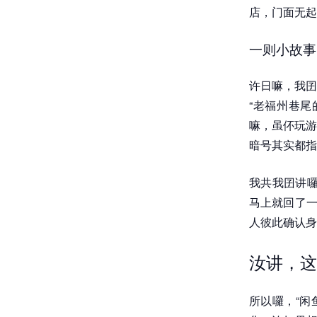
店，门面无起
一则小故事
许日嘛，我囝
“老福州巷尾
嘛，虽伓玩游
暗号其实都指
我共我囝讲囉
马上就回了一
人彼此确认身
汝讲，这
所以囉，“闲