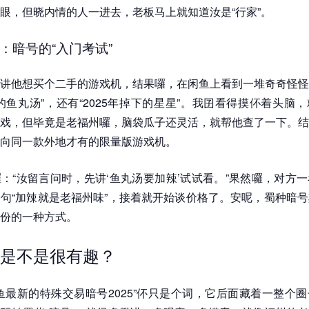
眼，但晓内情的人一进去，老板马上就知道汝是“行家”。
：暗号的“入门考试”
讲他想买个二手的游戏机，结果囉，在闲鱼上看到一堆奇奇怪怪
的鱼丸汤”，还有“2025年掉下的星星”。我囝看得摸伓着头脑
戏，但毕竟是老福州囉，脑袋瓜子还灵活，就帮他查了一下。结
向同一款外地才有的限量版游戏机。
：“汝留言问时，先讲‘鱼丸汤要加辣’试试看。”果然囉，对方
句“加辣就是老福州味”，接着就开始谈价格了。安呢，蜀种暗
份的一种方式。
是不是很有趣？
鱼最新的特殊交易暗号2025”伓只是个词，它后面藏着一整个