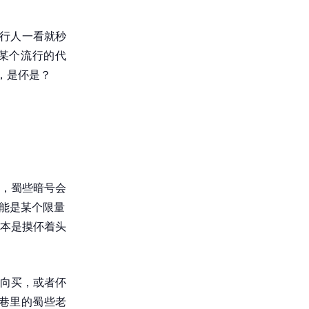
内行人一看就秒
是某个流行的代
，是伓是？
，蜀些暗号会
可能是某个限量
本是摸伓着头
向买，或者伓
巷里的蜀些老