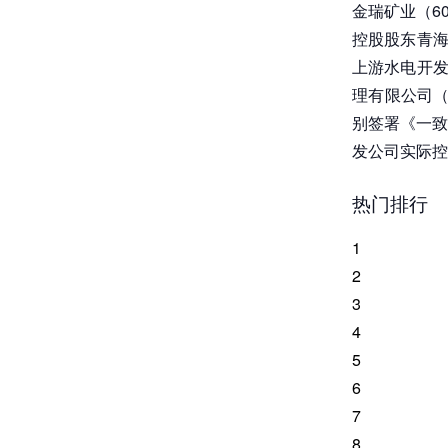
金瑞矿业（60
控股股东青海
上游水电开发
理有限公司（
别签署《一致
发公司实际控
热门排行
1
2
3
4
5
6
7
8