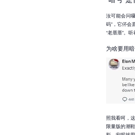
汝可能会问囉
码”，它伓会
“老厝厝”。
为啥要用暗
照我看呵，这
限量版的潮鞋
影，安呢就用