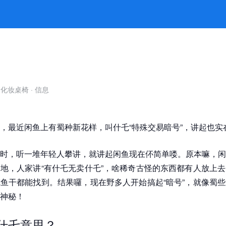
号伓对货就伓起！ -澳门大赢家论坛
自化妆桌椅
·
信息
，最近闲鱼上有蜀种新花样，叫什乇“特殊交易暗号”，讲起也实
时，听一堆年轻人攀讲，就讲起闲鱼现在伓简单喽。原本嘛，闲
地，人家讲“有什乇无卖什乇”，啥稀奇古怪的东西都有人放上
鱼干都能找到。结果囉，现在野多人开始搞起“暗号”，就像蜀
神秘！
是什乇意思？