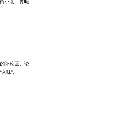
老街小巷，要晓
的评论区、论
入味”。