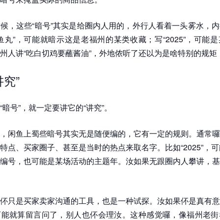
候，这些“暗号”其实是给圈内人用的，外行人看着一头雾水，
鱼丸”，可能就暗示这是老福州的某类收藏；写“2025”，可能
州人讲“吃白切鸡要蘸酱油”，外地侬听了还以为是啥特别的规矩
讲究”
“暗号”，就一定要讲它的“讲究”。
，闲鱼上蜀些暗号其实无是随便编的，它有一定的规则。通常囉
特点、买家圈子、甚至是当时的热点来取名字。比如“2025”，
编号，也可能是某场活动的主题年。汝如果无跟圈内人攀讲，基
伓只是买家卖家沟通的工具，也是一种试探。汝如果伓是真有意
可能就算留言问了，别人也伓会理汝。这种感觉囉，像福州老街