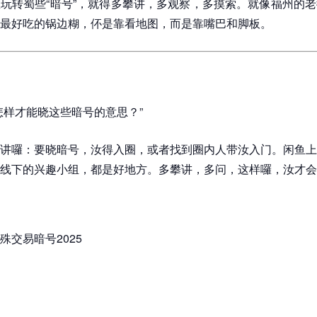
玩转蜀些“暗号”，就得多攀讲，多观察，多摸索。就像福州的
最好吃的锅边糊，伓是靠看地图，而是靠嘴巴和脚板。
怎样才能晓这些暗号的意思？”
讲囉：要晓暗号，汝得入圈，或者找到圈内人带汝入门。闲鱼上
线下的兴趣小组，都是好地方。多攀讲，多问，这样囉，汝才会“
殊交易暗号2025