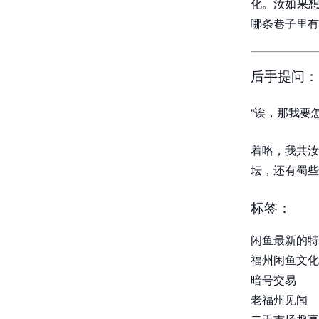
化。汝如果想
哪条巷子里有
后手提问：
“诶，那我要
着咯，我共汝
坛，还有蜀些
标签：
闲鱼最新的特
福州闲鱼文化
暗号交易
老福州见闻