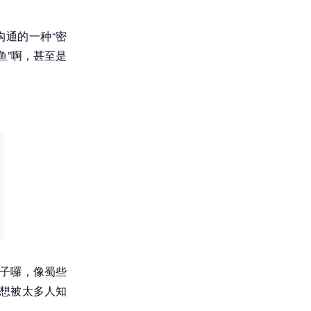
沟通的一种“密
鱼”啊，甚至是
例子囉，像蜀些
无想被太多人知