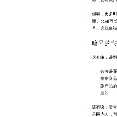
但囉，更多时
懂。比如写“
号。这就像福
暗号的“
这介嘛，讲到
共汝讲囉
根据商品
版产品的
脑的。
还有囉，暗号
是圈内人，