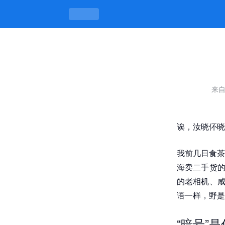
闲鱼最新的特殊交易暗号2025，暗
来
诶，汝晓伓晓
我前几日食茶
海卖二手货的
的老相机、咸
语一样，野是
“暗号”