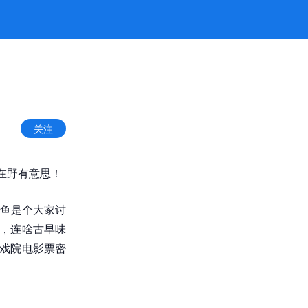
关注
在野有意思！
鱼是个大家讨
去，连啥古早味
些戏院电影票密