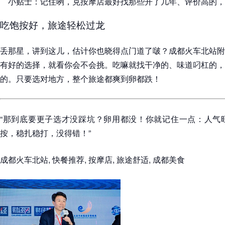
小贴士：记住咧，克按摩店最好找那些开了几年、评价高的，
吃饱按好，旅途轻松过龙
丢那星，讲到这儿，估计你也晓得点门道了啵？成都火车北站附
有好的选择，就看你会不会挑。吃嘛就找干净的、味道叼杠的，
的。只要选对地方，整个旅途都爽到卵都跌！
“那到底要更子选才没踩坑？卵用都没！你就记住一点：人气
按，稳扎稳打，没得错！”
成都火车北站, 快餐推荐, 按摩店, 旅途舒适, 成都美食