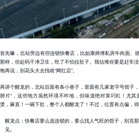
首先嘛，北站旁边有些连锁快餐店，比如
康师傅私房牛肉面
、
那样，但起码干净卫生，吃了不怕拉肚子。我估堆你要是赶车没
饱再说，别花头大去找啥“网红店”。
再讲个醒龙的，北站后面有条小巷子，里面有几家老字号馆子，像
肺片”，这些地方虽然环境不咋地，但味道绝对算叼杠！尤其
烫，麻直！一碗下肚，整个人都醒龙了！不过，位置有点偏，得
醒龙点：快餐店要么选连锁的，要么找人气旺的馆子，别克那
见。