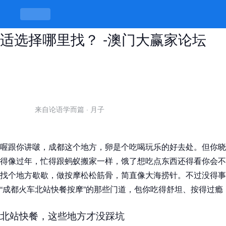
成都火车北站快餐按摩，旅途中的舒
适选择哪里找？ -澳门大赢家论坛
来自论语学而篇
·
月子
喔跟你讲啵，成都这个地方，卵是个吃喝玩乐的好去处。但你晓
得像过年，忙得跟蚂蚁搬家一样，饿了想吃点东西还得看你会不
找个地方歇歇，做按摩松松筋骨，简直像大海捞针。不过没得事
“成都火车北站快餐按摩”的那些门道，包你吃得舒坦、按得过瘾
北站快餐，这些地方才没踩坑