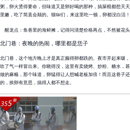
粥，卵火烫得要命，但味道又是卵好喝的那种，搞屎棍都想天天
里嫩，吃了简直会颠的。猫tài们，来这里吃一顿，卵都没白活
醒龙点：鱼巷里的海鲜摊，记得问清楚价格再点，不然被花头
北门巷：夜晚的热闹，哪里都是恁子
北门巷，这个地方晚上才是真正癫得卵都跌的。夜市开起来啵，
吹了气一样冒出来。你晓得没，这里有卖烧烤、炒粉、糖水，甚
做的麻糍，那个味道，卵猛得让人想喊老板加倍！而且这巷子还
的，挨卵有意思，搞得人都不想走。