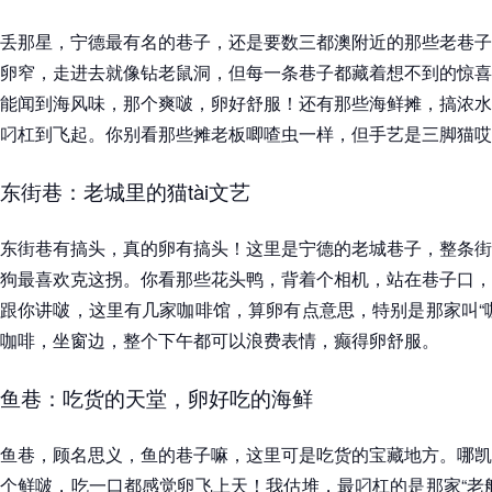
丢那星，宁德最有名的巷子，还是要数三都澳附近的那些老巷子
卵窄，走进去就像钻老鼠洞，但每一条巷子都藏着想不到的惊喜
能闻到海风味，那个爽啵，卵好舒服！还有那些海鲜摊，搞浓水
叼杠到飞起。你别看那些摊老板唧喳虫一样，但手艺是三脚猫哎
东街巷：老城里的猫tài文艺
东街巷有搞头，真的卵有搞头！这里是宁德的老城巷子，整条街
狗最喜欢克这拐。你看那些花头鸭，背着个相机，站在巷子口，
跟你讲啵，这里有几家咖啡馆，算卵有点意思，特别是那家叫“
咖啡，坐窗边，整个下午都可以浪费表情，癫得卵舒服。
鱼巷：吃货的天堂，卵好吃的海鲜
鱼巷，顾名思义，鱼的巷子嘛，这里可是吃货的宝藏地方。哪凯
个鲜啵，吃一口都感觉卵飞上天！我估堆，最叼杠的是那家“老