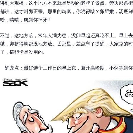
讲到大观楼，这个地方本来就是昆明的老牌子景点。旁边那条街
都讲，这才叫卵正宗。那里的鸡窝，你晓得啵？卵肥嫩，汤底鲜
粉，啧啧，爽到你掉牙！
不过，这地方哈，常年人满为患，没卵早起还真吃不上。早上去
啵，卵挤得脚都没地方放。丢那星，差点忘了提醒，大家克的时
子，搞卵卡是没用的。
醒龙点：最好选个工作日的早上克，避开高峰期，不然等到你