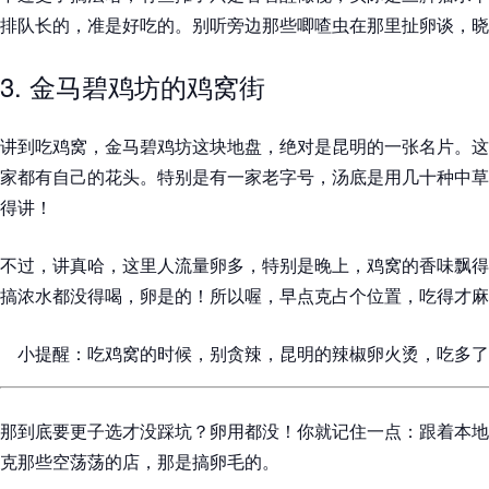
排队长的，准是好吃的。别听旁边那些唧喳虫在那里扯卵谈，晓
3. 金马碧鸡坊的鸡窝街
讲到吃鸡窝，金马碧鸡坊这块地盘，绝对是昆明的一张名片。这
家都有自己的花头。特别是有一家老字号，汤底是用几十种中草
得讲！
不过，讲真哈，这里人流量卵多，特别是晚上，鸡窝的香味飘得
搞浓水都没得喝，卵是的！所以喔，早点克占个位置，吃得才麻
小提醒：吃鸡窝的时候，别贪辣，昆明的辣椒卵火烫，吃多了
那到底要更子选才没踩坑？卵用都没！你就记住一点：跟着本地
克那些空荡荡的店，那是搞卵毛的。