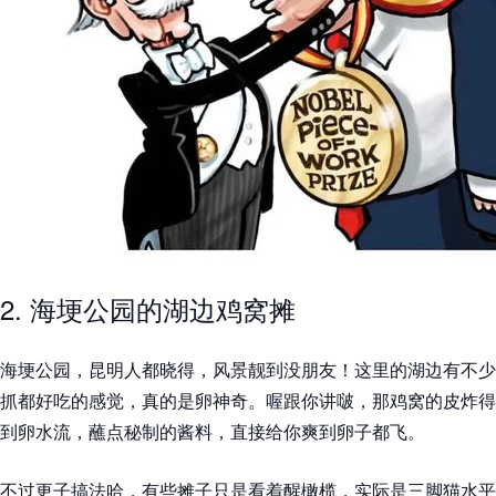
2. 海埂公园的湖边鸡窝摊
海埂公园，昆明人都晓得，风景靓到没朋友！这里的湖边有不少
抓都好吃的感觉，真的是卵神奇。喔跟你讲啵，那鸡窝的皮炸得
到卵水流，蘸点秘制的酱料，直接给你爽到卵子都飞。
不过更子搞法哈，有些摊子只是看着醒橄榄，实际是三脚猫水平