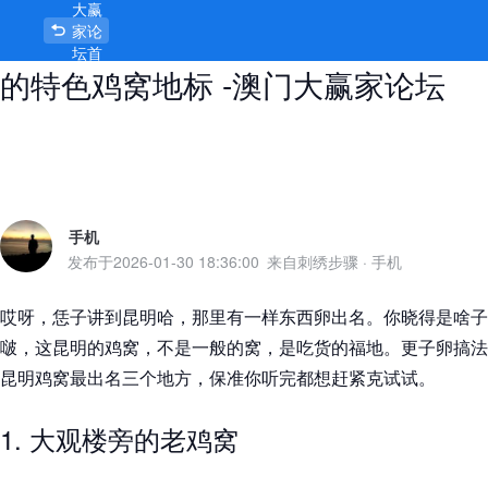
大赢
昆明鸡窝最出名三个地方，打卡必去
家论
坛首
的特色鸡窝地标 -澳门大赢家论坛
页
手机
发布于
2026-01-30 18:36:00
来自刺绣步骤
·
手机
哎呀，恁子讲到昆明哈，那里有一样东西卵出名。你晓得是啥子
啵，这昆明的鸡窝，不是一般的窝，是吃货的福地。更子卵搞法
昆明鸡窝最出名三个地方，保准你听完都想赶紧克试试。
1. 大观楼旁的老鸡窝