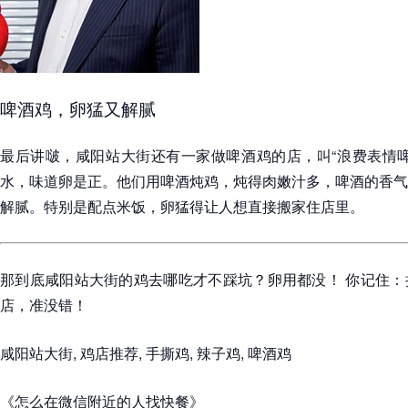
啤酒鸡，卵猛又解腻
最后讲啵，咸阳站大街还有一家做啤酒鸡的店，叫“浪费表情啤
水，味道卵是正。他们用啤酒炖鸡，炖得肉嫩汁多，啤酒的香气
解腻。特别是配点米饭，卵猛得让人想直接搬家住店里。
那到底咸阳站大街的鸡去哪吃才不踩坑？卵用都没！ 你记住：
店，准没错！
咸阳站大街, 鸡店推荐, 手撕鸡, 辣子鸡, 啤酒鸡
《怎么在微信附近的人找快餐》