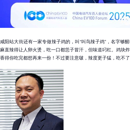
咸阳站大街还有一家专做辣子鸡的，叫“叫鸟辣子鸡”，名字够
麻直辣得让人卵火烫，吃一口都恁子冒汗，但味道叼杠。鸡块炸
香得你吃完都想再来一份！不过要注意啵，辣度更子猛，吃不了