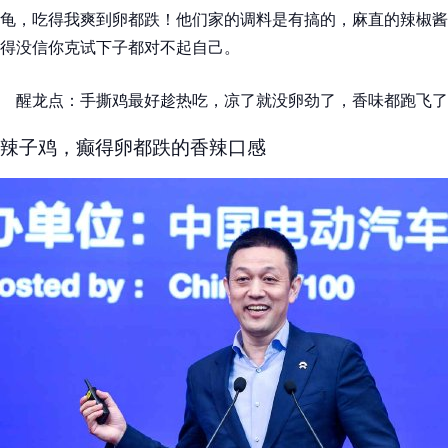
龟，吃得我爽到卵都跌！他们家的调料是有搞的，麻直的辣椒酱
得没信你克试下子都对不起自己。
醒龙点：手撕鸡最好趁热吃，凉了就没卵劲了，香味都跑飞了
辣子鸡，癫得卵都跌的香辣口感