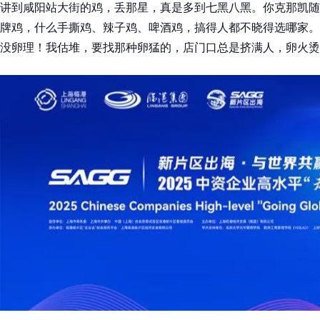
讲到咸阳站大街的鸡，丢那星，真是多到七黑八黑。你克那凯随
牌鸡，什么手撕鸡、辣子鸡、啤酒鸡，搞得人都不晓得选哪家。
没卵理！我估堆，要找那种卵猛的，店门口总是挤满人，卵火烫