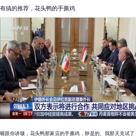
有搞的推荐，花头鸭的手撕鸡
喔跟你讲啵，花头鸭那家店的手撕鸡，卵是的。我那天克试了